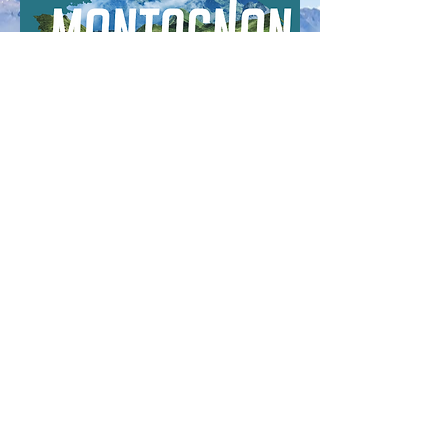
Envoyer
© 2025 - TRAIL DU
MONTAGNON
Crédit photo :
@kindabreak.com