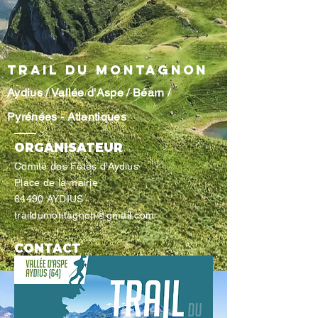
TRAIL DU MONTAGNON
Aydius / Vallée d'Aspe / Béarn /
Pyrénées - Atlantiques
ORGANISATEUR
Comité des Fêtes d'Aydius
Place de la mairie
64490 AYDIUS
traildumontagnon@gmail.com
CONTACT