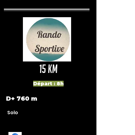
15 km
Départ : 8h
D+ 760 m
Solo